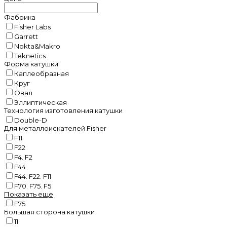
Фабрика
Fisher Labs
Garrett
Nokta&Makro
Teknetics
Форма катушки
Каплеобразная
Круг
Овал
Эллиптическая
Технология изготовления катушки
Double-D
Для металлоискателей Fisher
F11
F22
F4. F2
F44
F44. F22. F11
F70. F75. F5
Показать еще
F75
Большая сторона катушки
11