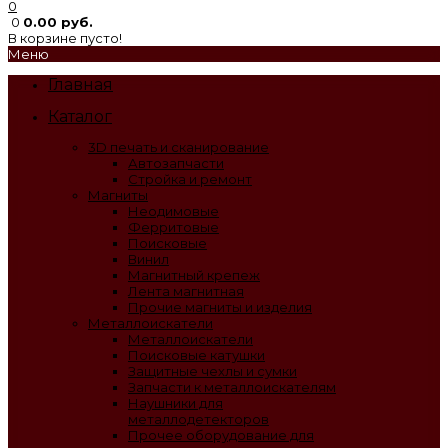
0
0
0.00 руб.
В корзине пусто!
Меню
Главная
Каталог
3D печать и сканирование
Автозапчасти
Стройка и ремонт
Магниты
Неодимовые
Ферритовые
Поисковые
Винил
Магнитный крепеж
Лента магнитная
Прочие магниты и изделия
Металлоискатели
Металлоискатели
Поисковые катушки
Защитные чехлы и сумки
Запчасти к металлоискателям
Наушники для
металлодетекторов
Прочее оборудование для