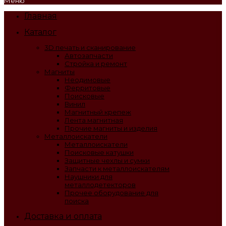
Меню
Главная
Каталог
3D печать и сканирование
Автозапчасти
Стройка и ремонт
Магниты
Неодимовые
Ферритовые
Поисковые
Винил
Магнитный крепеж
Лента магнитная
Прочие магниты и изделия
Металлоискатели
Металлоискатели
Поисковые катушки
Защитные чехлы и сумки
Запчасти к металлоискателям
Наушники для
металлодетекторов
Прочее оборудование для
поиска
Доставка и оплата